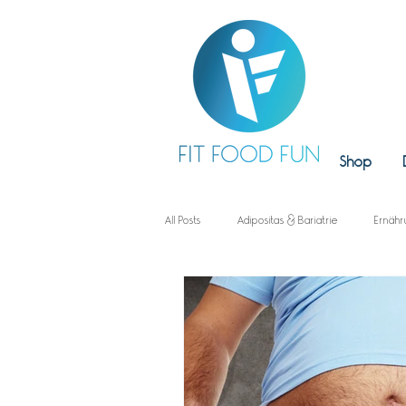
Shop
All Posts
Adipositas & Bariatrie
Ernähr