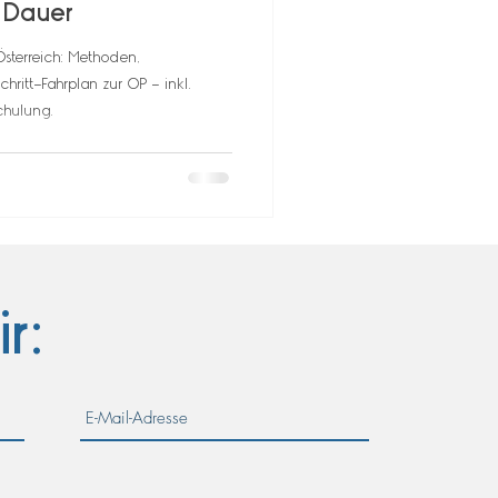
, Dauer
Österreich: Methoden,
hritt-Fahrplan zur OP – inkl.
chulung.
ir: