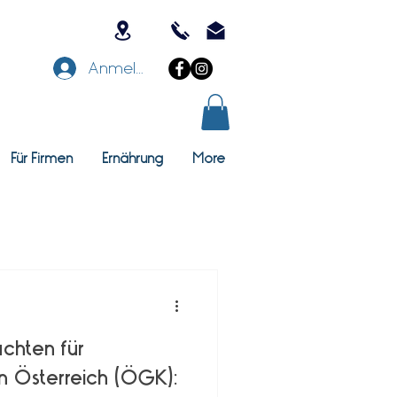
Anmelden
Für Firmen
Ernährung
More
chten für
in Österreich (ÖGK):