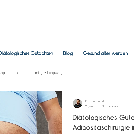
Diätologisches Gutachten
Blog
Gesund älter werden
ungstherapie
Training & Longevity
Markus Teufel
2. Jan.
4 Min. Lesezeit
Diätologisches Guta
Adipositaschirurgie 