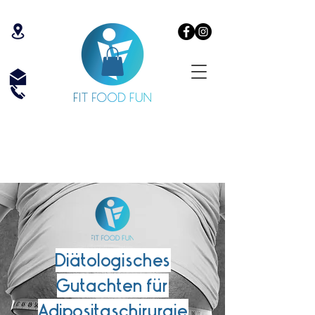
Diätologisches
Gutachten für
Adipositaschirurgie